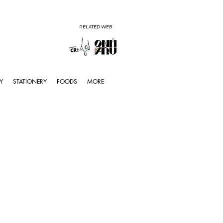
RELATED WEB
Y
STATIONERY
FOODS
MORE