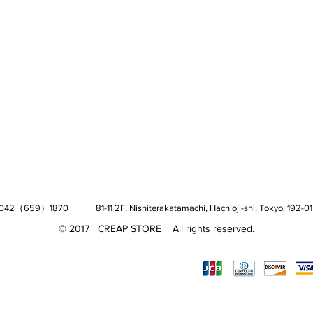
（659）1870 ｜ 81-11 2F, Nishiterakatamachi, Hachioji-shi, Tokyo, 
© 2017 CREAP STORE All rights reserved.