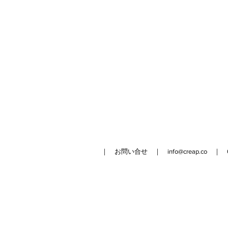
｜ お問い合せ ｜
info@creap.co
｜ 042