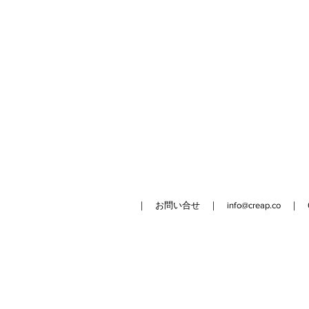
｜ お問い合せ ｜
info@creap.co
｜ 042