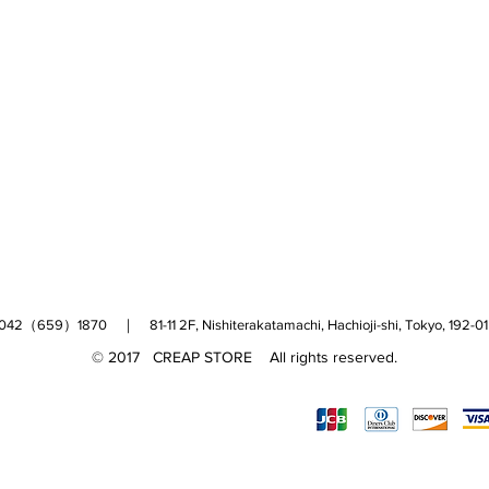
（659）1870 ｜ 81-11 2F, Nishiterakatamachi, Hachioji-shi, Tokyo, 
© 2017 CREAP STORE All rights reserved.