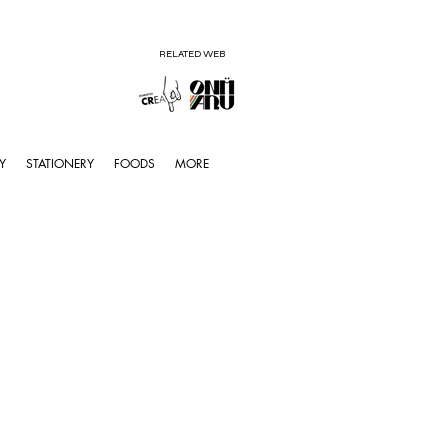
RELATED WEB
Y
STATIONERY
FOODS
MORE