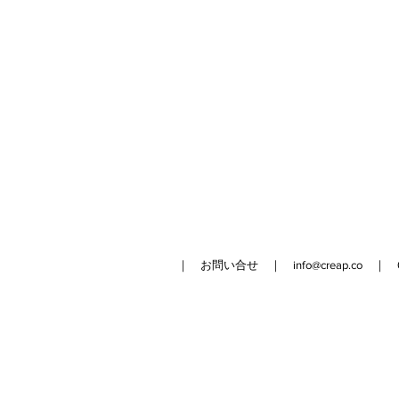
｜ お問い合せ ｜
info@creap.co
｜ 042