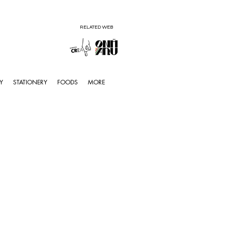
RELATED WEB
Y
STATIONERY
FOODS
MORE