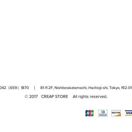
（659）1870 ｜ 81-11 2F, Nishiterakatamachi, Hachioji-shi, Tokyo, 
© 2017 CREAP STORE All rights reserved.