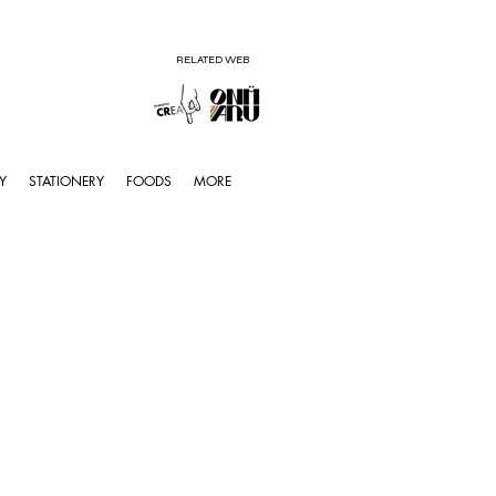
RELATED WEB
Y
STATIONERY
FOODS
MORE