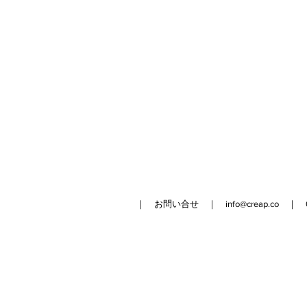
｜ お問い合せ ｜
info@creap.co
｜ 042