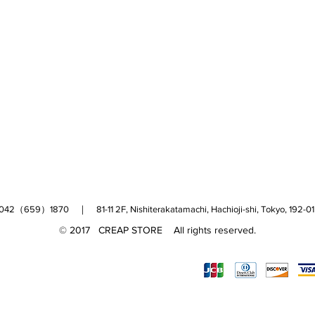
（659）1870 ｜ 81-11 2F, Nishiterakatamachi, Hachioji-shi, Tokyo, 
© 2017 CREAP STORE All rights reserved.