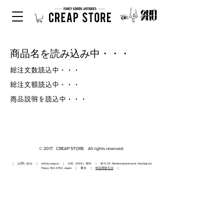
商品名を読み込み中・・・
総注文数読込中・・・
総注文額読込中・・・
商品説明を読込中・・・
© 2017 CREAP STORE All rights reserved.
｜ お問い合せ ｜
info@creap.co
｜ 042（659）1870 ｜ 81-11 2F, Nishiterakatamachi, Hachioji-shi,
Tokyo,
192-0153
, Japan ｜ 東京 ｜
特定商取引法
｜