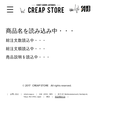
商品名を読み込み中・・・
総注文数読込中・・・
総注文額読込中・・・
商品説明を読込中・・・
© 2017 CREAP STORE All rights reserved.
｜ お問い合せ ｜
info@creap.co
｜ 042（659）1870 ｜ 81-11 2F, Nishiterakatamachi, Hachioji-shi,
Tokyo,
192-0153
, Japan ｜ 東京 ｜
特定商取引法
｜