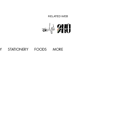
RELATED WEB
Y
STATIONERY
FOODS
MORE