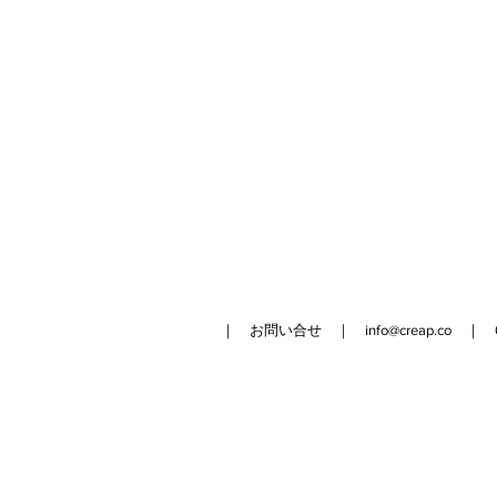
｜ お問い合せ ｜
info@creap.co
｜ 042