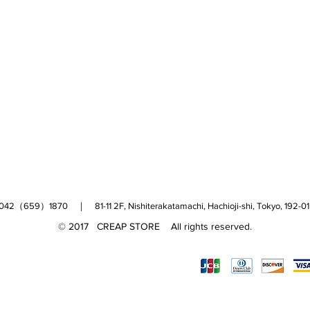
（659）1870 ｜ 81-11 2F, Nishiterakatamachi, Hachioji-shi, Tokyo, 
© 2017 CREAP STORE All rights reserved.