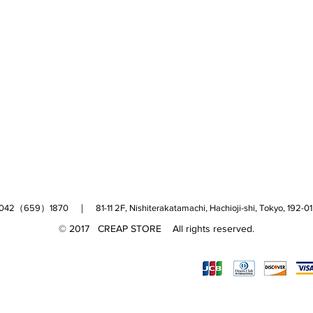
（659）1870 ｜ 81-11 2F, Nishiterakatamachi, Hachioji-shi, Tokyo, 
© 2017 CREAP STORE All rights reserved.