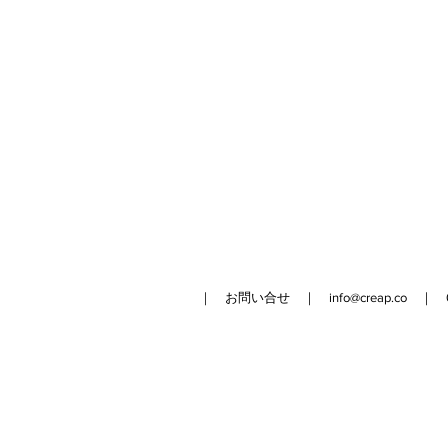
｜ お問い合せ ｜
info@creap.co
｜ 042