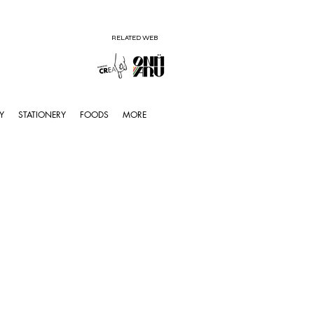
RELATED WEB
Y
STATIONERY
FOODS
MORE