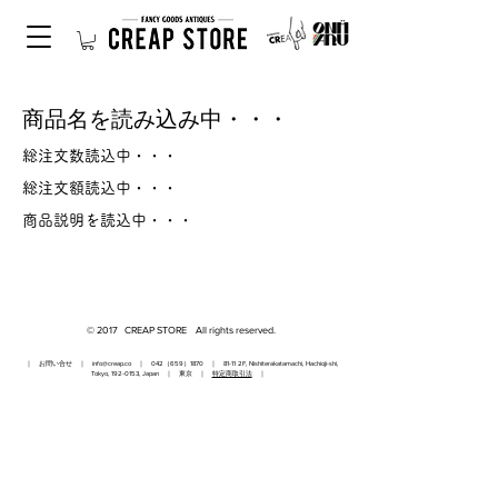
商品名を読み込み中・・・
総注文数読込中・・・
総注文額読込中・・・
商品説明を読込中・・・
© 2017 CREAP STORE All rights reserved.
｜ お問い合せ ｜
info@creap.co
｜ 042（659）1870 ｜ 81-11 2F, Nishiterakatamachi, Hachioji-shi,
Tokyo,
192-0153
, Japan ｜ 東京 ｜
特定商取引法
｜