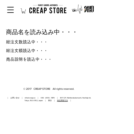
商品名を読み込み中・・・
総注文数読込中・・・
総注文額読込中・・・
商品説明を読込中・・・
© 2017 CREAP STORE All rights reserved.
｜ お問い合せ ｜
info@creap.co
｜ 042（659）1870 ｜ 81-11 2F, Nishiterakatamachi, Hachioji-shi,
Tokyo,
192-0153
, Japan ｜ 東京 ｜
特定商取引法
｜