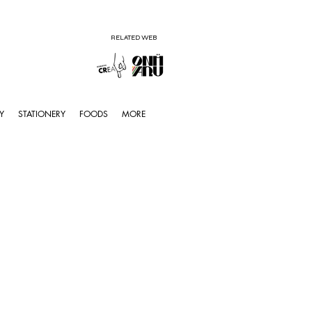
RELATED WEB
Y
STATIONERY
FOODS
MORE