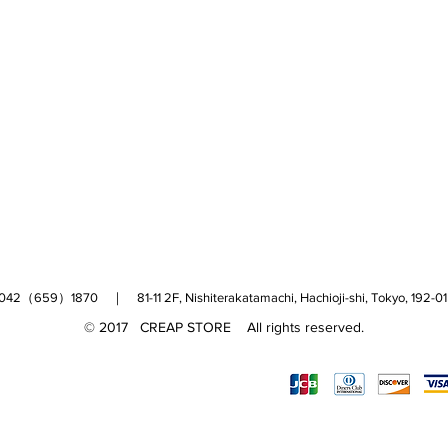
（659）1870 ｜ 81-11 2F, Nishiterakatamachi, Hachioji-shi, Tokyo, 
© 2017 CREAP STORE All rights reserved.