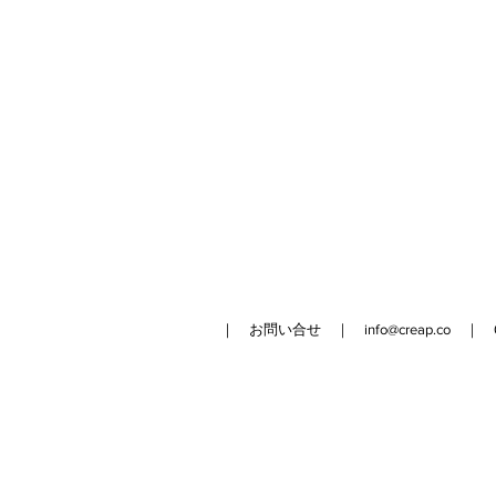
｜ お問い合せ ｜
info@creap.co
｜ 042