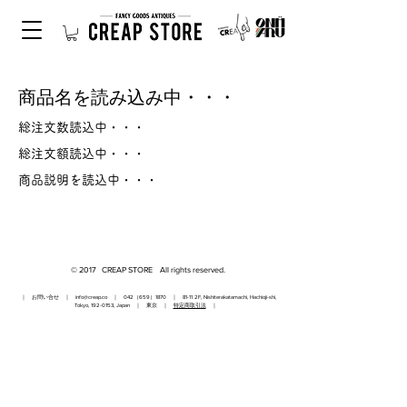
商品名を読み込み中・・・
総注文数読込中・・・
総注文額読込中・・・
商品説明を読込中・・・
© 2017 CREAP STORE All rights reserved.
｜ お問い合せ ｜
info@creap.co
｜ 042（659）1870 ｜ 81-11 2F, Nishiterakatamachi, Hachioji-shi,
Tokyo,
192-0153
, Japan ｜ 東京 ｜
特定商取引法
｜