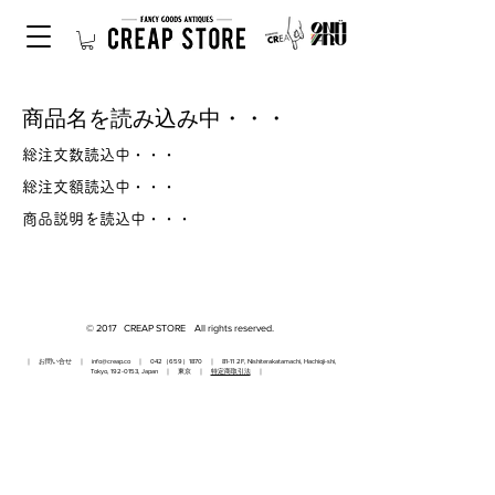
商品名を読み込み中・・・
総注文数読込中・・・
総注文額読込中・・・
商品説明を読込中・・・
© 2017 CREAP STORE All rights reserved.
｜ お問い合せ ｜
info@creap.co
｜ 042（659）1870 ｜ 81-11 2F, Nishiterakatamachi, Hachioji-shi,
Tokyo,
192-0153
, Japan ｜ 東京 ｜
特定商取引法
｜