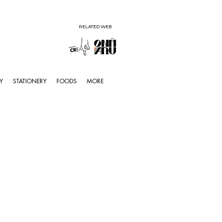
RELATED WEB
Y
STATIONERY
FOODS
MORE