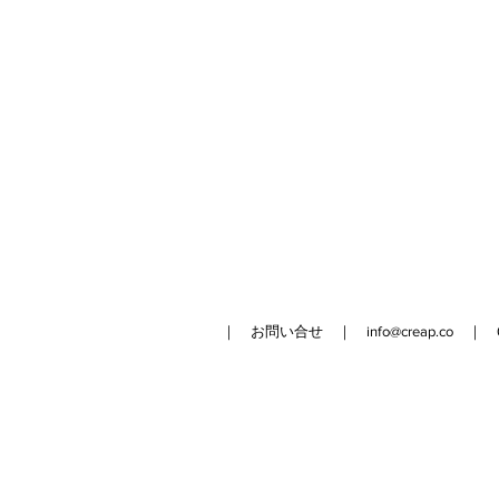
｜ お問い合せ ｜
info@creap.co
｜ 042