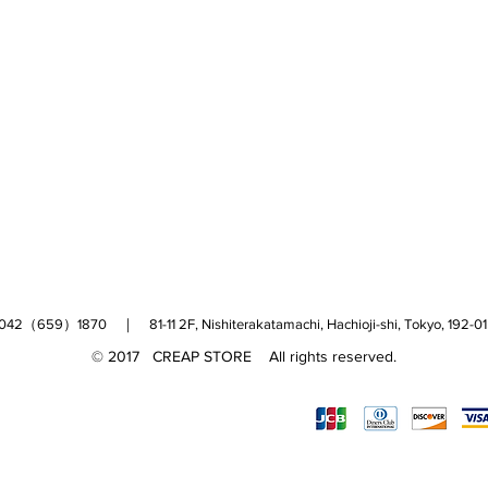
（659）1870 ｜ 81-11 2F, Nishiterakatamachi, Hachioji-shi, Tokyo, 
© 2017 CREAP STORE All rights reserved.