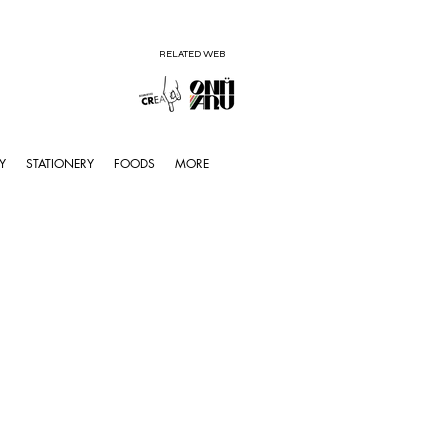
RELATED WEB
Y
STATIONERY
FOODS
MORE