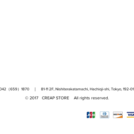
（659）1870 ｜ 81-11 2F, Nishiterakatamachi, Hachioji-shi, Tokyo, 
© 2017 CREAP STORE All rights reserved.