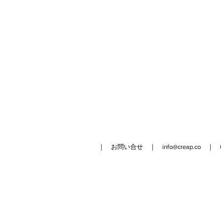
｜ お問い合せ ｜
info@creap.co
｜ 042