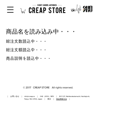
商品名を読み込み中・・・
総注文数読込中・・・
総注文額読込中・・・
商品説明を読込中・・・
© 2017 CREAP STORE All rights reserved.
｜ お問い合せ ｜
info@creap.co
｜ 042（659）1870 ｜ 81-11 2F, Nishiterakatamachi, Hachioji-shi,
Tokyo,
192-0153
, Japan ｜ 東京 ｜
特定商取引法
｜