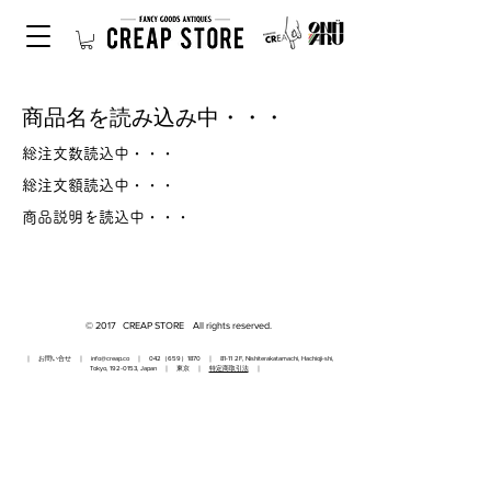
商品名を読み込み中・・・
総注文数読込中・・・
総注文額読込中・・・
商品説明を読込中・・・
© 2017 CREAP STORE All rights reserved.
｜ お問い合せ ｜
info@creap.co
｜ 042（659）1870 ｜ 81-11 2F, Nishiterakatamachi, Hachioji-shi,
Tokyo,
192-0153
, Japan ｜ 東京 ｜
特定商取引法
｜