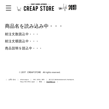
商品名を読み込み中・・・
総注文数読込中・・・
総注文額読込中・・・
商品説明を読込中・・・
© 2017 CREAP STORE All rights reserved.
｜ お問い合せ ｜
info@creap.co
｜ 042（659）1870 ｜ 81-11 2F, Nishiterakatamachi, Hachioji-shi,
Tokyo,
192-0153
, Japan ｜ 東京 ｜
特定商取引法
｜