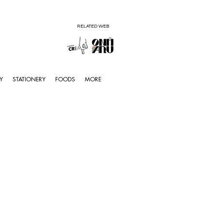
RELATED WEB
Y
STATIONERY
FOODS
MORE