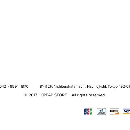
（659）1870 ｜ 81-11 2F, Nishiterakatamachi, Hachioji-shi, Tokyo, 
© 2017 CREAP STORE All rights reserved.