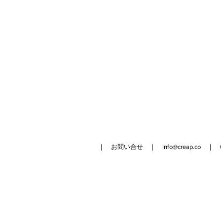
｜ お問い合せ ｜
info@creap.co
｜ 042