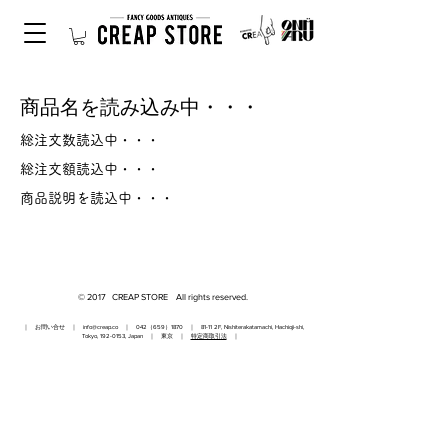
商品名を読み込み中・・・
総注文数読込中・・・
総注文額読込中・・・
商品説明を読込中・・・
© 2017 CREAP STORE All rights reserved.
｜ お問い合せ ｜
info@creap.co
｜ 042（659）1870 ｜ 81-11 2F, Nishiterakatamachi, Hachioji-shi,
Tokyo,
192-0153
, Japan ｜ 東京 ｜
特定商取引法
｜