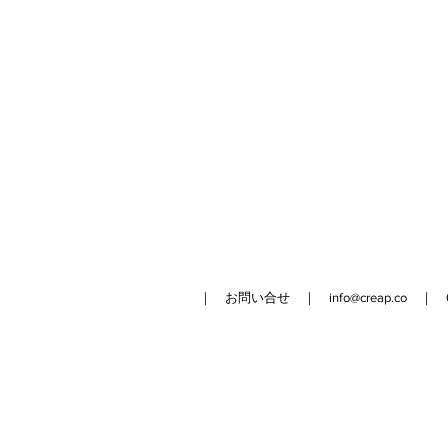
｜ お問い合せ ｜
info@creap.co
｜ 042