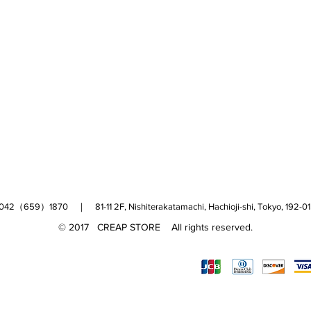
（659）1870 ｜ 81-11 2F, Nishiterakatamachi, Hachioji-shi, Tokyo, 
© 2017 CREAP STORE All rights reserved.