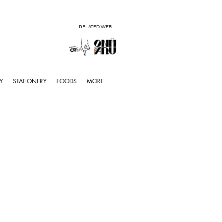
RELATED WEB
Y
STATIONERY
FOODS
MORE