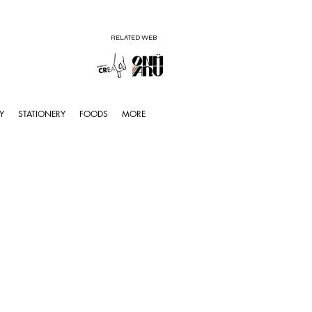
RELATED WEB
Y
STATIONERY
FOODS
MORE