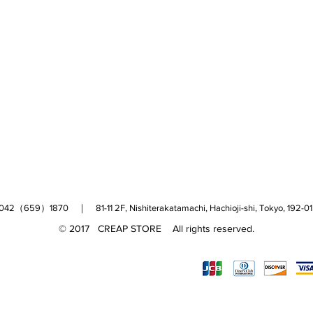
（659）1870 ｜ 81-11 2F, Nishiterakatamachi, Hachioji-shi, Tokyo, 
© 2017 CREAP STORE All rights reserved.