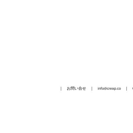
｜ お問い合せ ｜
info@creap.co
｜ 042