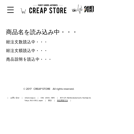
商品名を読み込み中・・・
総注文数読込中・・・
総注文額読込中・・・
商品説明を読込中・・・
© 2017 CREAP STORE All rights reserved.
｜ お問い合せ ｜
info@creap.co
｜ 042（659）1870 ｜ 81-11 2F, Nishiterakatamachi, Hachioji-shi,
Tokyo,
192-0153
, Japan ｜ 東京 ｜
特定商取引法
｜