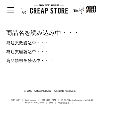
商品名を読み込み中・・・
総注文数読込中・・・
総注文額読込中・・・
商品説明を読込中・・・
© 2017 CREAP STORE All rights reserved.
｜ お問い合せ ｜
info@creap.co
｜ 042（659）1870 ｜ 81-11 2F, Nishiterakatamachi, Hachioji-shi,
Tokyo,
192-0153
, Japan ｜ 東京 ｜
特定商取引法
｜