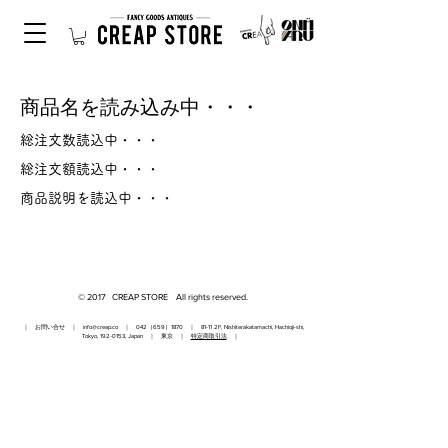
商品名を読み込み中・・・
総注文数読込中・・・
総注文額読込中・・・
商品説明を読込中・・・
© 2017 CREAP STORE All rights reserved.
｜ お問い合せ ｜
info@creap.co
｜ 042（659）1870 ｜ 81-11 2F, Nishiterakatamachi, Hachioji-shi,
Tokyo,
192-0153
, Japan ｜ 東京 ｜
特定商取引法
｜