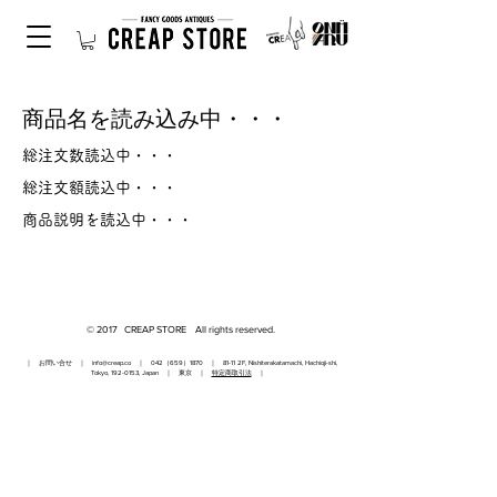
商品名を読み込み中・・・
総注文数読込中・・・
総注文額読込中・・・
商品説明を読込中・・・
© 2017 CREAP STORE All rights reserved.
｜ お問い合せ ｜
info@creap.co
｜ 042（659）1870 ｜ 81-11 2F, Nishiterakatamachi, Hachioji-shi,
Tokyo,
192-0153
, Japan ｜ 東京 ｜
特定商取引法
｜