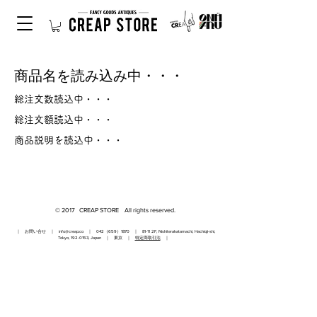
商品名を読み込み中・・・
総注文数読込中・・・
総注文額読込中・・・
商品説明を読込中・・・
© 2017 CREAP STORE All rights reserved.
｜ お問い合せ ｜
info@creap.co
｜ 042（659）1870 ｜ 81-11 2F, Nishiterakatamachi, Hachioji-shi,
Tokyo,
192-0153
, Japan ｜ 東京 ｜
特定商取引法
｜