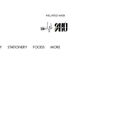
RELATED WEB
Y
STATIONERY
FOODS
MORE