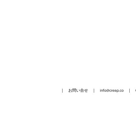
｜ お問い合せ ｜
info@creap.co
｜ 042