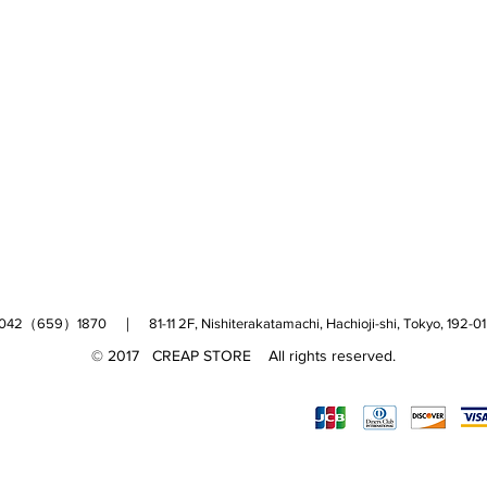
（659）1870 ｜ 81-11 2F, Nishiterakatamachi, Hachioji-shi, Tokyo, 
© 2017 CREAP STORE All rights reserved.