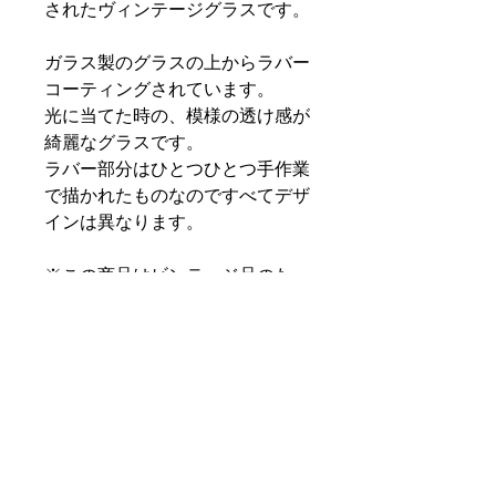
されたヴィンテージグラスです。
ガラス製のグラスの上からラバー
コーティングされています。
光に当てた時の、模様の透け感が
綺麗なグラスです。
ラバー部分はひとつひとつ手作業
で描かれたものなのですべてデザ
インは異なります。
※この商品はビンテージ品のた
め、特に明記していなくとも細か
い傷や汚れなどがあることをご了
承ください。ヴィンテージ品にご
理解のない方、神経質な方はご遠
慮下さい。
PRODUCT INFO