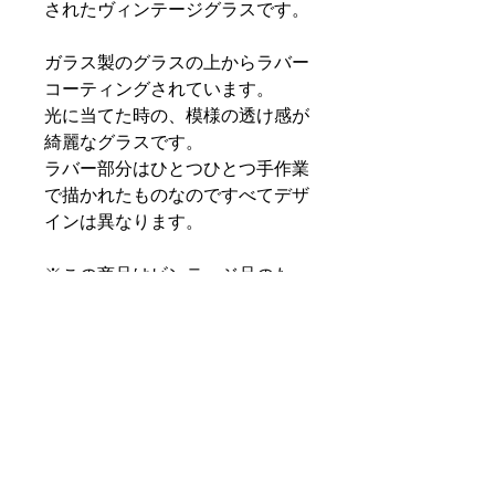
されたヴィンテージグラスです。
ガラス製のグラスの上からラバー
コーティングされています。
光に当てた時の、模様の透け感が
綺麗なグラスです。
ラバー部分はひとつひとつ手作業
で描かれたものなのですべてデザ
インは異なります。
※この商品はビンテージ品のた
め、特に明記していなくとも細か
い傷や汚れなどがあることをご了
承ください。ヴィンテージ品にご
理解のない方、神経質な方はご遠
慮下さい。
PRODUCT INFO