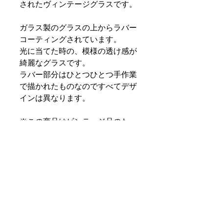
されたヴィンテージグラスです。
ガラス製のグラスの上からラバー
コーティングされています。
光に当てた時の、模様の透け感が
綺麗なグラスです。
ラバー部分はひとつひとつ手作業
で描かれたものなのですべてデザ
インは異なります。
※この商品はビンテージ品のた
め、特に明記していなくとも細か
い傷や汚れなどがあることをご了
承ください。ヴィンテージ品にご
理解のない方、神経質な方はご遠
慮下さい。
PRODUCT INFO