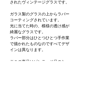
されたヴィンテージグラスです。
ガラス製のグラスの上からラバー
コーティングされています。
光に当てた時の、模様の透け感が
綺麗なグラスです。
ラバー部分はひとつひとつ手作業
で描かれたものなのですべてデザ
インは異なります。
※この商品はビンテージ品のた
め、特に明記していなくとも細か
い傷や汚れなどがあることをご了
承ください。ヴィンテージ品にご
理解のない方、神経質な方はご遠
慮下さい。
PRODUCT INFO