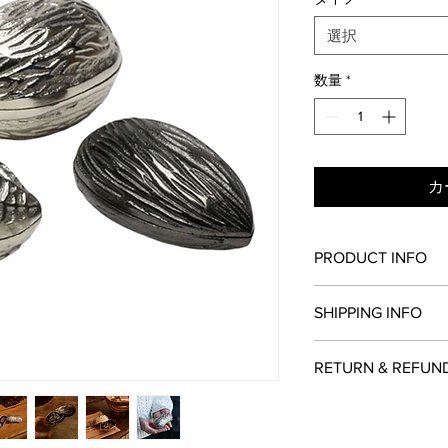
選択
数量
*
カ
PRODUCT INFO
サイズ :
SHIPPING INFO
[クルミ]幅11×奥行6.5
[ピーナッツ]幅11×奥行
[アーモンド]幅10×奥行
RETURN & REFUN
特定商取引法に基づ
種類 : クルミ（Wal
お支払い方法の記載
モンド（Almond） 
お客様のご都合によ
ん。
必ずお読みください