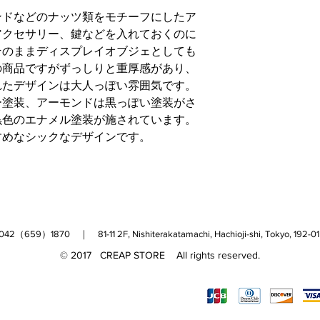
初期不良、商品違い
ンドなどのナッツ類をモチーフにしたア
い。
アクセサリー、鍵などを入れておくのに
※7日以内にご連絡
そのままディスプレイオブジェとしても
場合もございます。
の商品ですがずっしりと重厚感があり、
れたデザインは大人っぽい雰囲気です。
商品に破損・汚損が
ー塗装、アーモンドは黒っぽい塗装がさ
いたします。
黒色のエナメル塗装が施されています。
※万一、代品がご用
させていただいてお
すめなシックなデザインです。
※新品の商品の場合
及び使用済み商品の
ただし初期不良の場
は返品、交換をお断
す。
（659）1870 ｜ 81-11 2F, Nishiterakatamachi, Hachioji-shi, Tokyo, 
© 2017 CREAP STORE All rights reserved.