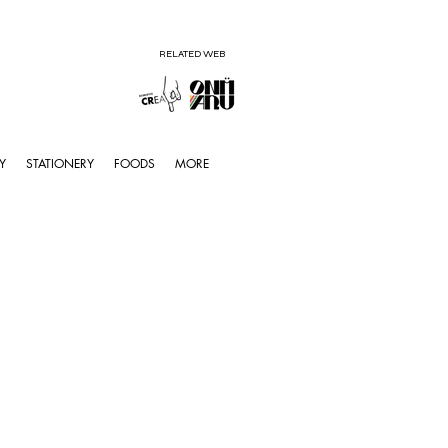
RELATED WEB
Y
STATIONERY
FOODS
MORE