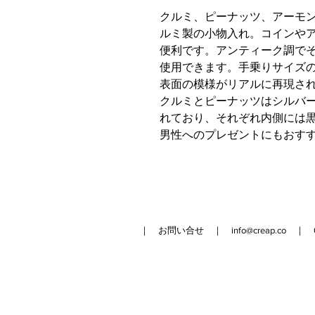
クルミ、ピーナッツ、アーモ
ルミ製の小物入れ。コインや
便利です。アンティーク調で
使用できます。手乗りサイズ
表面の模様がリアルに再現さ
クルミとピーナッツはシルバ
れており、それぞれ内側には
男性へのプレゼントにもおす
｜ お問い合せ ｜
info@creap.co
｜ 042