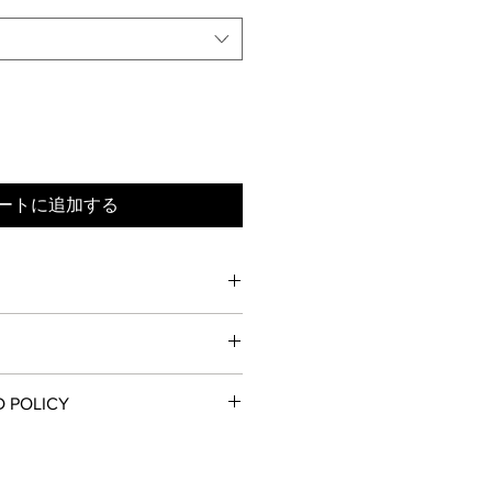
ートに追加する
×高さ6.5cm
5×高さ5cm
6×高さ4.5cm
D POLICY
く表記
nut）、ピーナッツ（Peanut）、アー
がございます。
材質 : アルミニウム
る返品・交換はお受けしておりませ
。