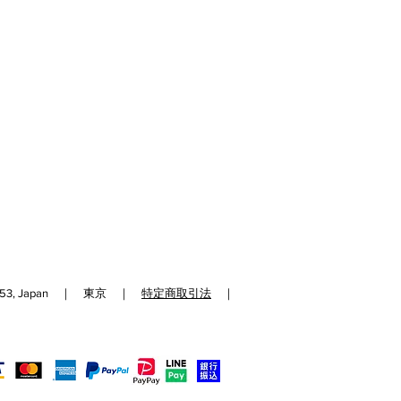
等の場合は一週間以内にご連絡下さ
いただけない場合は、対応できない
予めご了承くださいませ。
あった場合は速やかに代品をお送り
意できない場合は、ご返金にて対応
ります。
、初期不良の場合を除き、開封済み
返品、交換はお受けできません。
合でも商品パッケージがない場合に
りさせていただく可能性がございま
192-0153, Japan ｜ 東京 ｜
特定商取引法
｜