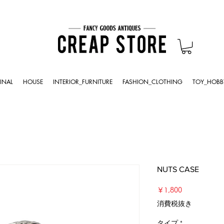
INAL
HOUSE
INTERIOR_FURNITURE
FASHION_CLOTHING
TOY_HOBB
NUTS CASE
価
￥1,800
格
消費税抜き
タイプ
*