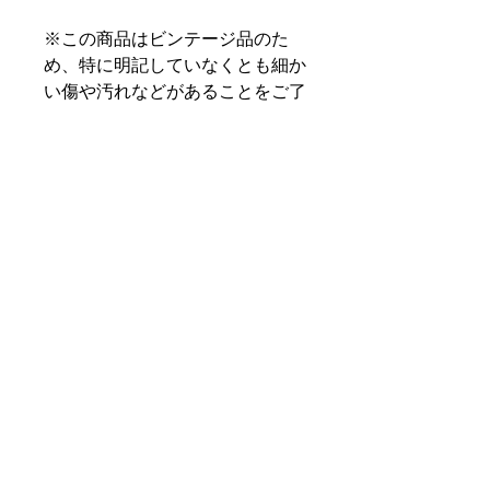
※この商品はビンテージ品のた
め、特に明記していなくとも細か
い傷や汚れなどがあることをご了
承ください。ヴィンテージ品にご
理解のない方、神経質な方はご遠
慮下さい。
PRODUCT INFO
SHIPPING INFO
注意事項
RETURN & REFUND POLICY
使用感は感じられますが、全体的にと
お客様のご都合による返品・交換はお
ても良いコンディションです。
受けしておりません。
特定商取引法に基づく表記
初期不良、商品違い等の場合は一週間
お支払い方法の記載がございます。
© 2017 CREAP STORE All rights reserved.