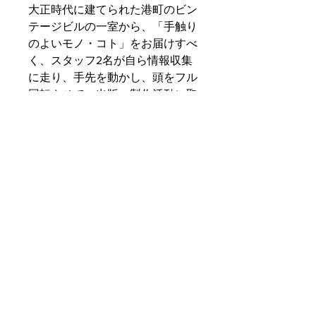
大正時代に建てられた港町のビン
テージビルの一室から、「手触り
のよいモノ・コト」をお届けすべ
く、スタッフ2名が自ら情報収集
に走り、手先を動かし、頭をフル
回転させて、出版・製作活動に取
り組む日々です。
PRODUCT INFO
サイズ : 約146×209×H20mm
SHIPPING INFO
材質 : 磁器
原産国 : タイ
特定商取引法に基づく表記
※画像の商品とは異なります。商品に
RETURN & REFUND POLICY
お支払い方法の記載がございます。
より、小さな黒点やへこみなどが認め
られるものがございますが、品質には
お客様のご都合による返品・交換はお
必ずお読みください。
問題ございません。
受けしておりません。