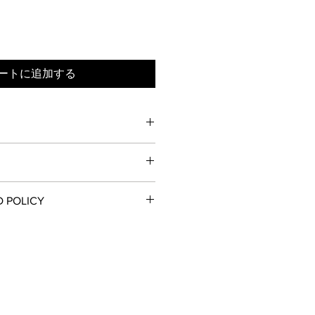
ートに追加する
5cm
P
多少異なる場合があります。予めご
D POLICY
る返品・交換はお受けしておりませ
く表記
がございます。
等の場合は一週間以内にご連絡下さ
。
いただけない場合は、対応できない