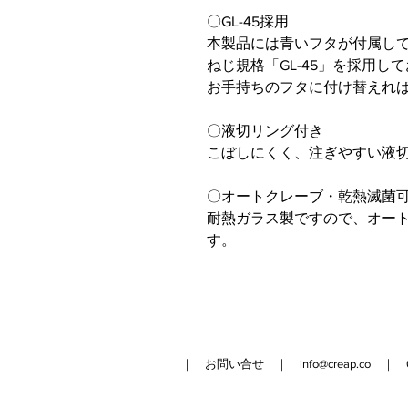
〇GL-45採用
本製品には青いフタが付属し
ねじ規格「GL-45」を採用し
お手持ちのフタに付け替えれ
〇液切リング付き
こぼしにくく、注ぎやすい液
〇オートクレーブ・乾熱滅菌
耐熱ガラス製ですので、オー
す。
｜ お問い合せ ｜
info@creap.co
｜ 042