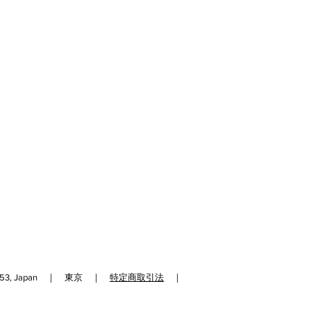
予めご了承くださいませ。
あった場合は速やかに代品をお送り
意できない場合は、ご返金にて対応
ります。
、初期不良の場合を除き、開封済み
返品、交換はお受けできません。
合でも商品パッケージがない場合に
りさせていただく可能性がございま
192-0153, Japan ｜ 東京 ｜
特定商取引法
｜