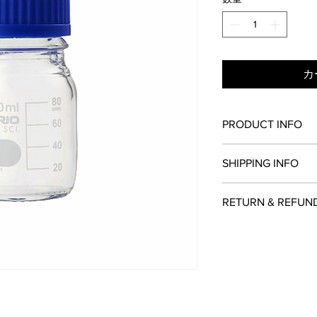
カ
PRODUCT INFO
サイズ：約Φ5.6×H10.
SHIPPING INFO
容量：100ml
材質：耐熱ガラス、P
■色・柄・サイズが
原産国：チェコ
RETURN & REFUN
了承ください。
お客様のご都合によ
特定商取引法に基づ
ん。
お支払い方法の記載
初期不良、商品違い
必ずお読みください
い。
※7日以内にご連絡