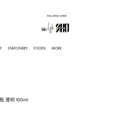
RELATED WEB
Y
STATIONERY
FOODS
MORE
 透明 100ml