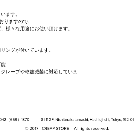
場合もございます。
商品に破損・汚損が
ています。
いたします。
ておりますので、
※万一、代品がご用
ば、様々な用途にお使い頂けます。
させていただいてお
※新品の商品の場合
切リングが付いています。
及び使用済み商品の
ただし初期不良の場
は返品、交換をお断
可能
す。
トクレーブや乾熱滅菌に対応していま
（659）1870 ｜ 81-11 2F, Nishiterakatamachi, Hachioji-shi, Tokyo, 
© 2017 CREAP STORE All rights reserved.