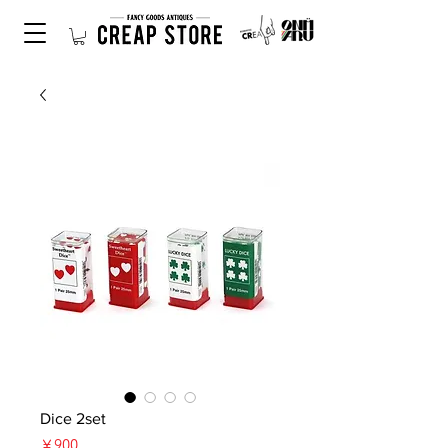
Dice 2set
価
￥900