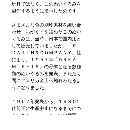
玩具ではなく、このぬいぐるみを
製作するように指示したのです。
さまざまな色の別珍素材を縫い合
わせ、おがくずを詰めたこのぬい
ぐるみは、当時、日本で国内用と
して販売していましたが、「Ｒ．
ＤＡＫＩＮ＆ＣＯＭＰＡＮＹ」社
により、１９５７年「ＤＲＥＡ
Ｍ ＰＥＴＳ」の母体となる数種
類のぬいぐるみを発表、またたく
間にアメリカ全土へ知れわたるよ
うになりました。
１９５７年発表から、１９８０年
代前半に生産中止になるまでにつ
くられたドリームペッツの種類
は、なんと２０００種類以上とい
われています。別珍素材のみなら