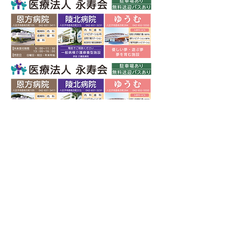
© 2017 CREAP STORE All rights reserved.
｜ お問い合せ ｜
info@creap.co
｜ 042（659）1870 ｜ 81-11 2F, Nishiterakatamachi, Hachioji-shi,
Tokyo,
192-0153
, Japan ｜ 東京 ｜
特定商取引法
｜