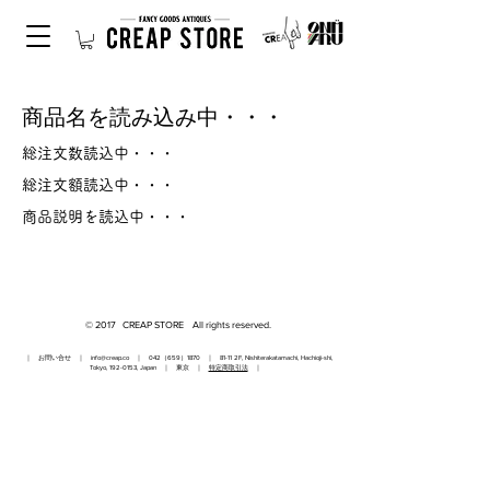
商品名を読み込み中・・・
総注文数読込中・・・
総注文額読込中・・・
商品説明を読込中・・・
© 2017 CREAP STORE All rights reserved.
｜ お問い合せ ｜
info@creap.co
｜ 042（659）1870 ｜ 81-11 2F, Nishiterakatamachi, Hachioji-shi,
Tokyo,
192-0153
, Japan ｜ 東京 ｜
特定商取引法
｜