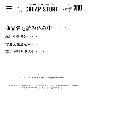
商品名を読み込み中・・・
総注文数読込中・・・
総注文額読込中・・・
商品説明を読込中・・・
© 2017 CREAP STORE All rights reserved.
｜ お問い合せ ｜
info@creap.co
｜ 042（659）1870 ｜ 81-11 2F, Nishiterakatamachi, Hachioji-shi,
Tokyo,
192-0153
, Japan ｜ 東京 ｜
特定商取引法
｜