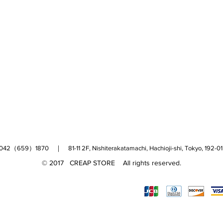
（659）1870 ｜ 81-11 2F, Nishiterakatamachi, Hachioji-shi, Tokyo, 
© 2017 CREAP STORE All rights reserved.