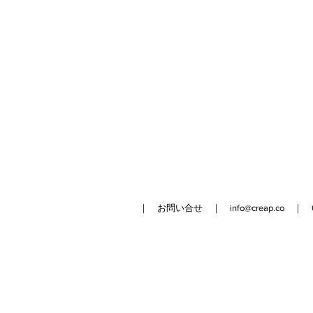
｜ お問い合せ ｜
info@creap.co
｜ 042