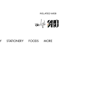
RELATED WEB
Y
STATIONERY
FOODS
MORE