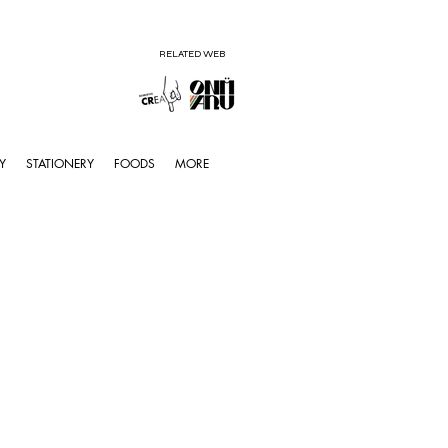
RELATED WEB
Y
STATIONERY
FOODS
MORE