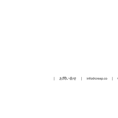
｜ お問い合せ ｜
info@creap.co
｜ 042