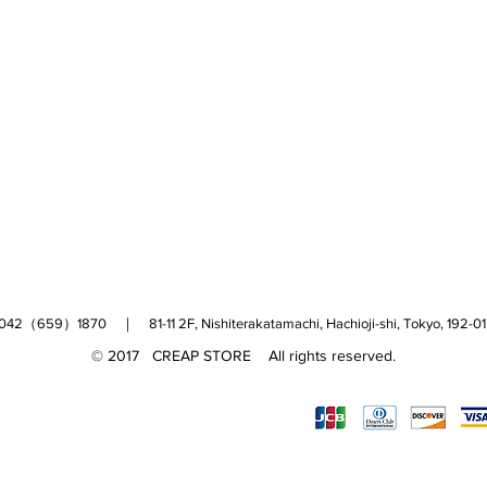
（659）1870 ｜ 81-11 2F, Nishiterakatamachi, Hachioji-shi, Tokyo, 
© 2017 CREAP STORE All rights reserved.