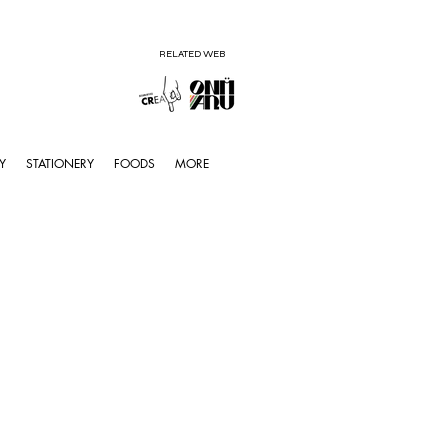
RELATED WEB
Y
STATIONERY
FOODS
MORE