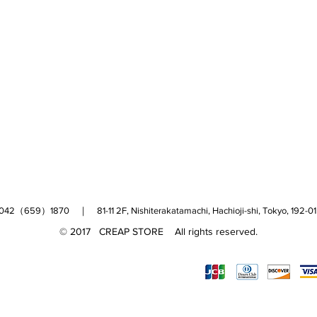
（659）1870 ｜ 81-11 2F, Nishiterakatamachi, Hachioji-shi, Tokyo, 
© 2017 CREAP STORE All rights reserved.