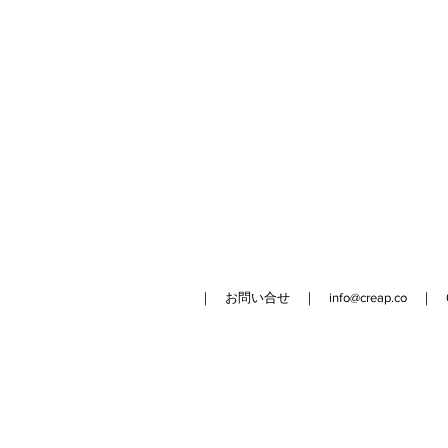
｜ お問い合せ ｜
info@creap.co
｜ 042