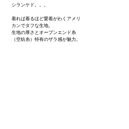
シランケド。。。
着れば着るほど愛着がわくアメリ
カンでタフな生地。
生地の厚さとオープンエンド糸
（空紡糸）特有のザラ感が魅力。
タフなヘヴィーウェイト好きの期
待に応えるTシャツです。着るほ
どに生まれる味わいをお楽しみく
ださい。
PRODUCT INFO
素材：綿100% オープンエンド糸
SHIPPING INFO
原産国：中国
特定商取引法に基づく表記
RETURN & REFUND POLICY
お支払い方法の記載がございます。
お客様のご都合による返品・交換はお