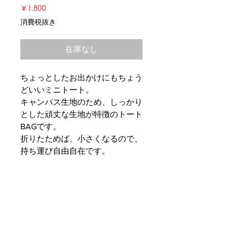
価
￥1,800
格
消費税抜き
在庫なし
ちょっとしたお出かけにもちょう
どいいミニトート。
キャンバス生地のため、しっかり
とした頑丈な生地が特徴のトート
BAGです。
折りたためば、小さくなるので、
持ち運び自由自在です。
PRODUCT INFO
サイズ：H21.W20.D17
SHIPPING INFO
素材：綿 100％ キャンバス生地目付
内容量：7L