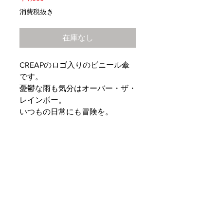
格
消費税抜き
在庫なし
CREAPのロゴ入りのビニール傘
です。
憂鬱な雨も気分はオーバー・ザ・
レインボー。
いつもの日常にも冒険を。
PRODUCT INFO
サイズ：60cm
SHIPPING INFO
素材：生地/POE（ポリオレフィ
ン）、親骨・中棒/スチール（黒）、
特定商取引法に基づく表記
ハンドル/樹脂
RETURN & REFUND POLICY
お支払い方法の記載がございます。
お客様のご都合による返品・交換はお
必ずお読みください。