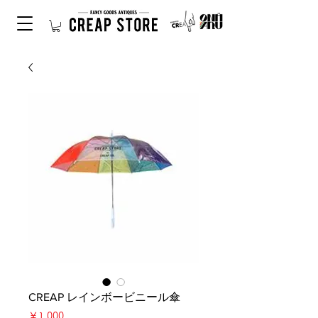
CREAP レインボービニール傘
価
￥1,000