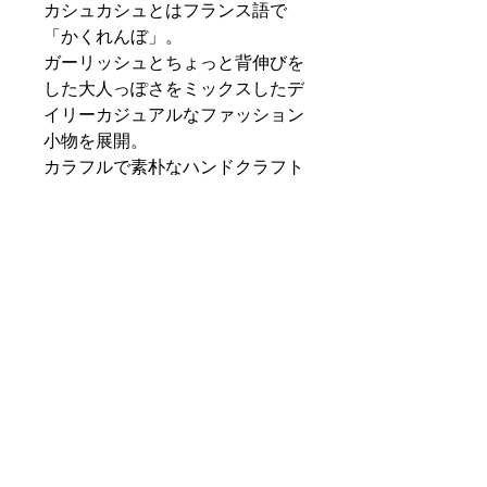
カシュカシュとはフランス語で
「かくれんぼ」。
ガーリッシュとちょっと背伸びを
した大人っぽさをミックスしたデ
イリーカジュアルなファッション
小物を展開。
カラフルで素朴なハンドクラフト
やかわいらしいモチーフ使いで、
洋服とのコーディネートに可愛ら
しさと遊びをプラスするバッグを
提案。
PRODUCT INFO
商品サイズ:H18.5×W13 ショルダース
SHIPPING INFO
トラップの長さ117
原産国：インド
特定商取引法に基づく表記
RETURN & REFUND POLICY
お支払い方法の記載がございます。