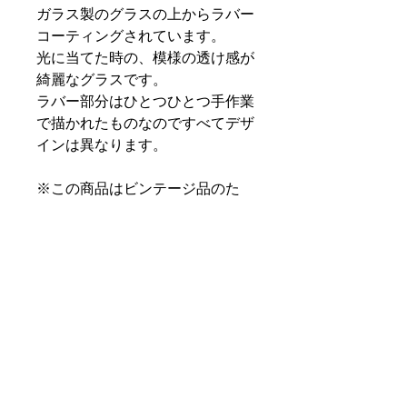
ガラス製のグラスの上からラバー
コーティングされています。
光に当てた時の、模様の透け感が
綺麗なグラスです。
ラバー部分はひとつひとつ手作業
で描かれたものなのですべてデザ
インは異なります。
※この商品はビンテージ品のた
め、特に明記していなくとも細か
い傷や汚れなどがあることをご了
承ください。ヴィンテージ品にご
理解のない方、神経質な方はご遠
慮下さい。
PRODUCT INFO
Year：1950's-1960's
SHIPPING INFO