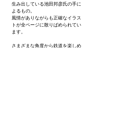
生み出している池田邦彦氏の手に
よるもの。
風情がありながらも正確なイラス
トが全ページに散りばめられてい
ます。
さまざまな角度から鉄道を楽しめ
るコラムも豊富。
初心者からマニアまであらゆる鉄
道ファンが満足できる一冊になっ
ています。
PRODUCT INFO
ページ数： 216
SHIPPING INFO
判型： A5
素材・成分
特定商取引法に基づく表記
著者名： 池田邦彦(画)、栗原景(著)
RETURN & REFUND POLICY
お支払い方法の記載がございます。
原産国：日本